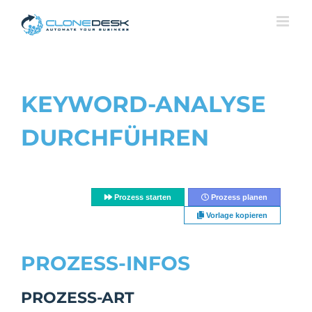
Skip
to
content
KEYWORD-ANALYSE
DURCHFÜHREN
Prozess starten
Prozess planen
Vorlage kopieren
PROZESS-INFOS
PROZESS-ART