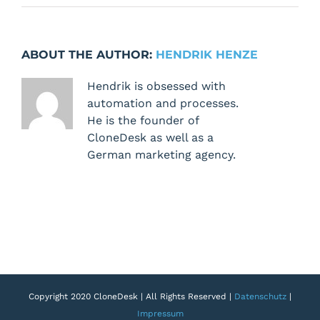
Keyword-
Analyse
durchführen
ABOUT THE AUTHOR:
HENDRIK HENZE
Hendrik is obsessed with
automation and processes.
He is the founder of
CloneDesk as well as a
German marketing agency.
Copyright 2020 CloneDesk | All Rights Reserved |
Datenschutz
|
Impressum