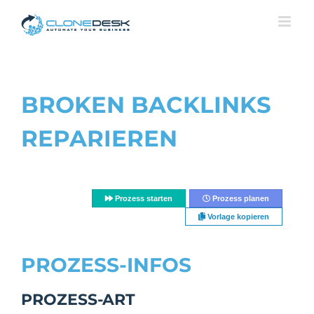
Skip
to
content
BROKEN BACKLINKS
REPARIEREN
Prozess starten
Prozess planen
Vorlage kopieren
PROZESS-INFOS
PROZESS-ART