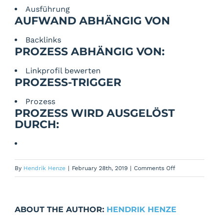
Ausführung
AUFWAND ABHÄNGIG VON
Backlinks
PROZESS ABHÄNGIG VON:
Linkprofil bewerten
PROZESS-TRIGGER
Prozess
PROZESS WIRD AUSGELÖST
DURCH:
on
By
Hendrik Henze
|
February 28th, 2019
|
Comments Off
Broken
Backlinks
reparieren
ABOUT THE AUTHOR:
HENDRIK HENZE