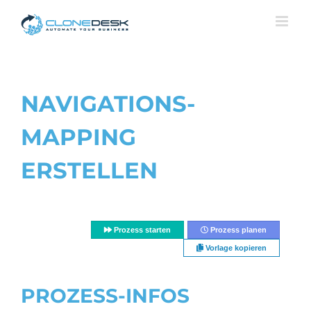
Skip
to
content
NAVIGATIONS-
MAPPING
ERSTELLEN
Prozess starten
Prozess planen
Vorlage kopieren
PROZESS-INFOS