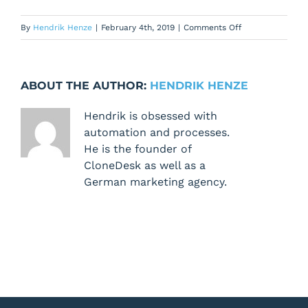
on
By
Hendrik Henze
|
February 4th, 2019
|
Comments Off
Navigations-
Mapping
erstellen
ABOUT THE AUTHOR:
HENDRIK HENZE
Hendrik is obsessed with
automation and processes.
He is the founder of
CloneDesk as well as a
German marketing agency.